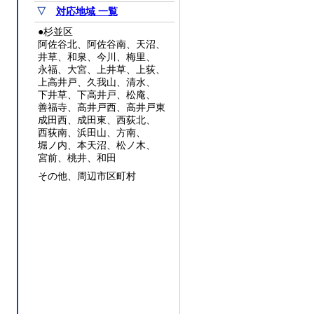
▽
対応地域 一覧
●杉並区
阿佐谷北、阿佐谷南、天沼、
井草、和泉、今川、梅里、
永福、大宮、上井草、上荻、
上高井戸、久我山、清水、
下井草、下高井戸、松庵、
善福寺、高井戸西、高井戸東
成田西、成田東、西荻北、
西荻南、浜田山、方南、
堀ノ内、本天沼、松ノ木、
宮前、桃井、和田
その他、周辺市区町村