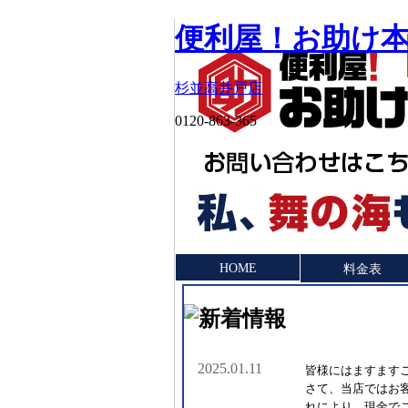
便利屋！お助け本
杉並高井戸店
0120-863-365
HOME
料金表
2025.01.11
皆様にはますます
さて、当店ではお
れにより、現金で