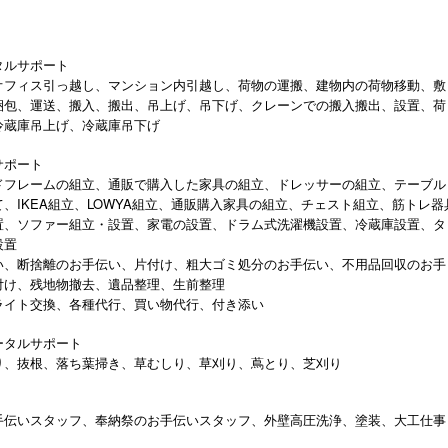
タルサポート
オフィス引っ越し、マンション内引越し、荷物の運搬、建物内の荷物移動、敷
梱包、運送、搬入、搬出、吊上げ、吊下げ、クレーンでの搬入搬出、設置、荷
冷蔵庫吊上げ、冷蔵庫吊下げ
サポート
ドフレームの組立、通販で購入した家具の組立、ドレッサーの組立、テーブル
、IKEA組立、LOWYA組立、通販購入家具の組立、チェスト組立、筋トレ器
置、ソファー組立・設置、家電の設置、ドラム式洗濯機設置、冷蔵庫設置、タ
設置
い、断捨離のお手伝い、片付け、粗大ゴミ処分のお手伝い、不用品回収のお手
付け、残地物撤去、遺品整理、生前整理
ライト交換、各種代行、買い物代行、付き添い
ータルサポート
り、抜根、落ち葉掃き、草むしり、草刈り、蔦とり、芝刈り
手伝いスタッフ、奉納祭のお手伝いスタッフ、外壁高圧洗浄、塗装、大工仕事