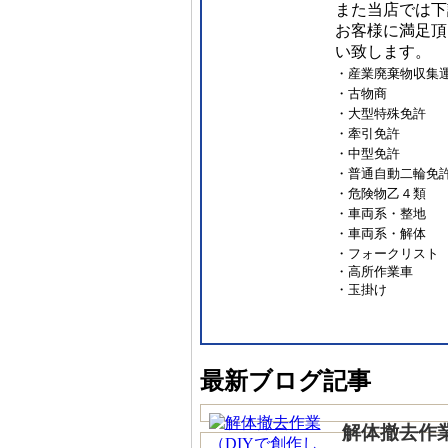
また当店では下
お客様に満足頂
い致します。
・産業廃棄物収集運搬
・古物商
・大型特殊免許
・牽引免許
・中型免許
・普通自動二輪免
・危険物乙４類
・車両系・整地
・車両系・解体
・フォークリスト
・高所作業車
・玉掛け
最新ブログ記事
解体撤去作