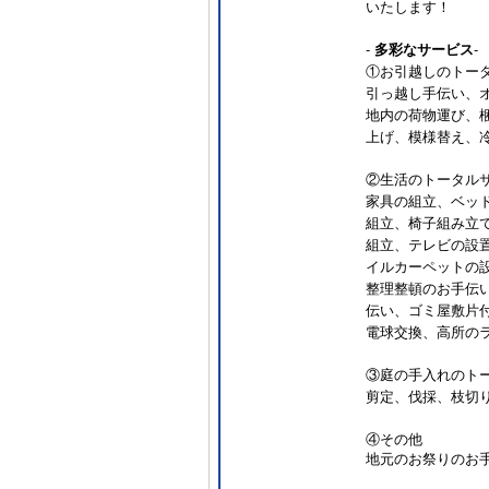
いたします！
-
多彩なサービス
-
①お引越しのトー
引っ越し手伝い、
地内の荷物運び、
上げ、模様替え、
②生活のトータル
家具の組立、ベッ
組立、椅子組み立て
組立、テレビの設
イルカーペットの
整理整頓のお手伝
伝い、ゴミ屋敷片
電球交換、高所の
③庭の手入れのト
剪定、伐採、枝切
④その他
地元のお祭りのお