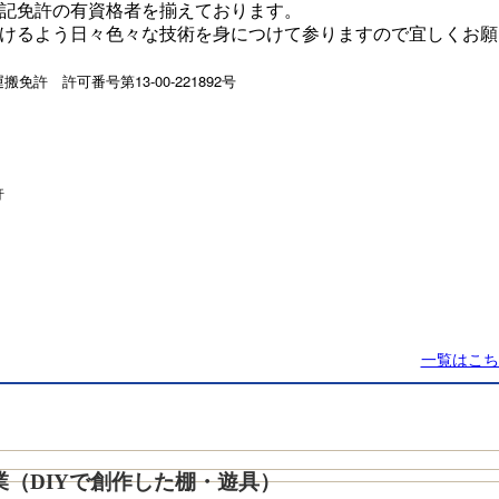
記免許の有資格者を揃えております。
けるよう日々色々な技術を身につけて参りますので宜しくお願
免許 許可番号第13-00-221892号
許
一覧はこち
業（DIYで創作した棚・遊具）