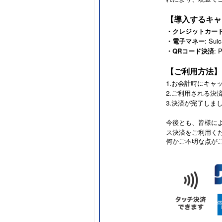
【導入するキャ
・クレジットカー
・電子マネー
: Su
・QRコード決済
:
【ご利用方法】
1.お会計時にキャ
2.ご利用される決
3.決済が完了しま
今後とも、皆様に
ス決済をご利用く
何かご不明な点が